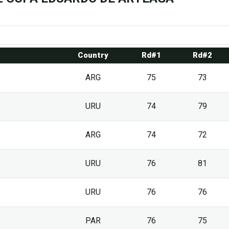
Country
Rd#1
Rd#2
ARG
75
73
URU
74
79
ARG
74
72
URU
76
81
URU
76
76
PAR
76
75