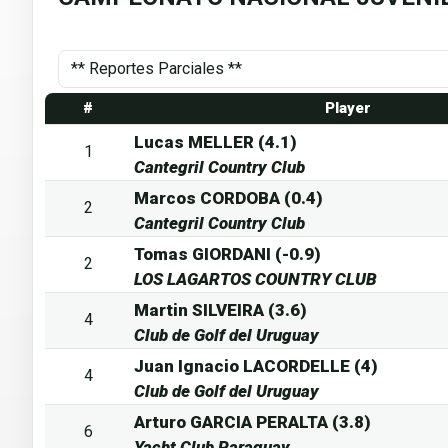
#
Player
Lucas MELLER (4.1)
1
Cantegril Country Club
Marcos CORDOBA (0.4)
2
Cantegril Country Club
Tomas GIORDANI (-0.9)
2
LOS LAGARTOS COUNTRY CLUB
Martin SILVEIRA (3.6)
4
Club de Golf del Uruguay
Juan Ignacio LACORDELLE (4)
4
Club de Golf del Uruguay
Arturo GARCIA PERALTA (3.8)
6
Yacht Club Paraguay