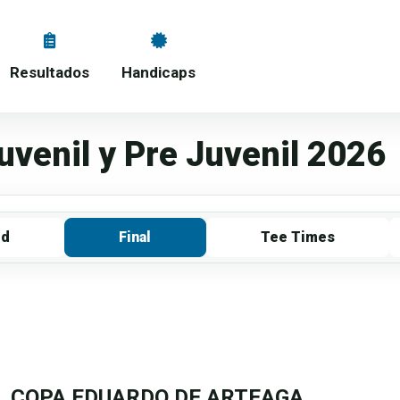
Resultados
Handicaps
venil y Pre Juvenil 2026
rd
Final
Tee Times
 COPA EDUARDO DE ARTEAGA