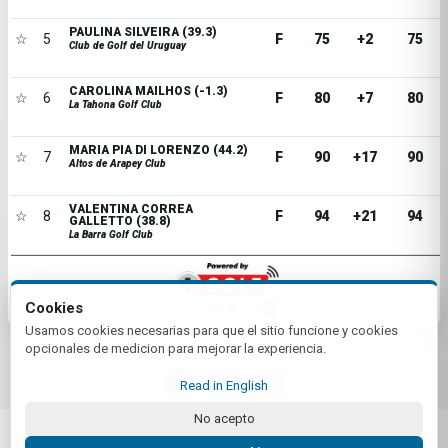
PAULINA SILVEIRA (39.3)
☆
5
F
75
+2
75
Club de Golf del Uruguay
CAROLINA MAILHOS (-1.3)
☆
6
F
80
+7
80
La Tahona Golf Club
MARIA PIA DI LORENZO (44.2)
☆
7
F
90
+17
90
Altos de Arapey Club
VALENTINA CORREA
☆
8
F
94
+21
94
GALLETTO (38.8)
La Barra Golf Club
Cookies
Usamos cookies necesarias para que el sitio funcione y cookies
opcionales de medicion para mejorar la experiencia.
Read in English
No acepto
© 2026 Asociación Uruguaya de Golf | by Plus+Golf
Website powered by
Plus+Golf