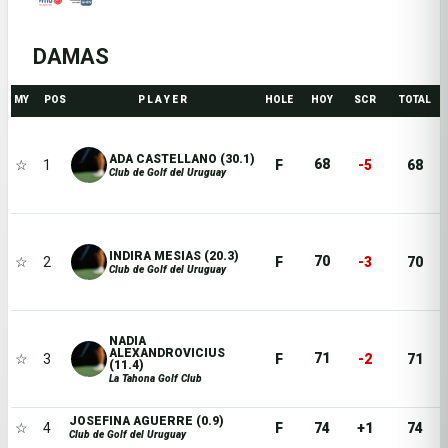
DAMAS
MY
POS
P L A Y E R
HOLE
HOY
SCR
TOTAL
ADA CASTELLANO (30.1)
68
☆
1
F
-5
68
Club de Golf del Uruguay
INDIRA MESIAS (20.3)
70
☆
2
F
-3
70
Club de Golf del Uruguay
NADIA
ALEXANDROVICIUS
71
☆
3
F
-2
71
(11.4)
La Tahona Golf Club
JOSEFINA AGUERRE (0.9)
☆
4
F
74
+1
74
Club de Golf del Uruguay